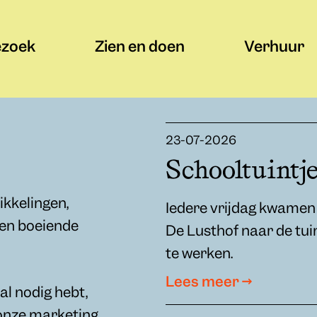
ezoek
Zien en doen
Verhuur
23-07-2026
Schooltuintj
ikkelingen,
Iedere vrijdag kwamen 
 en boeiende
De Lusthof naar de tui
te werken.
Lees meer →
al nodig hebt,
onze marketing