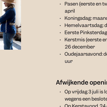
Pasen (eerste en t
april
Koningsdag: maand
Hemelvaartsdag: d
Eerste Pinksterdag
Kerstmis (eerste e
26 december
Oudejaarsavond: d
uur
Afwijkende openi
Op vrijdag 3 juli is
wegens een beslot
Op Kerstavond, 24