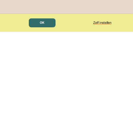
OK
Zelf instellen
elijke functionele cookies
advertentiemeting
optimale persoonlijke afstemming