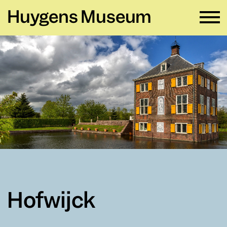
Huygens Museum
NL ∨
Plan je bezoek
→
Zien en doen
→
Verhuur
→
Educatie
→
Huygens Museum
→
Hofwijck
Privacy en cookies →
Colofon →