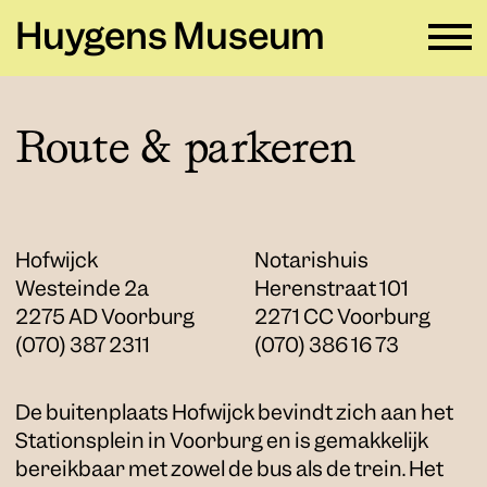
Huygens Museum
NL ∨
Route & parkeren
Plan je bezoek
→
Zien en doen
→
Hofwijck
Notarishuis
Verhuur
Westeinde 2a
→
Herenstraat 101
2275 AD Voorburg
2271 CC Voorburg
Educatie
→
(070) 387 2311
(070) 386 16 73
Huygens Museum
→
De buitenplaats Hofwijck bevindt zich aan het
Stationsplein in Voorburg en is gemakkelijk
Privacy en cookies →
bereikbaar met zowel de bus als de trein. Het
Colofon →