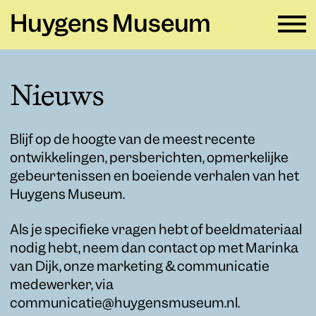
Huygens Museum
NL ∨
Nieuws
Plan je bezoek
→
Blijf op de hoogte van de meest recente
Zien en doen
→
ontwikkelingen, persberichten, opmerkelijke
gebeurtenissen en boeiende verhalen van het
Verhuur
→
Huygens Museum.
Educatie
→
Als je specifieke vragen hebt of beeldmateriaal
nodig hebt, neem dan contact op met Marinka
Huygens Museum
→
van Dijk, onze marketing & communicatie
medewerker, via
Privacy en cookies →
communicatie@huygensmuseum.nl.
Colofon →