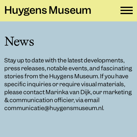
Huygens Museum
EN ∨
News
Plan your visit
→
Stay up to date with the latest developments,
What's on
→
press releases, notable events, and fascinating
stories from the Huygens Museum. If you have
Rental
→
specific inquiries or require visual materials,
please contact Marinka van Dijk, our marketing
Education
→
& communication officier, via email
communicatie@huygensmuseum.nl.
Huygens Museum
→
Privacy and cookies →
Colophon →