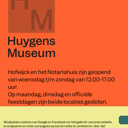
Hofwijck en het Notarishuis zijn geopend
van woensdag t/m zondag van 12.00-17.00
uur.
Op maandag, dinsdag en officiële
feestdagen zijn beide locaties gesloten.
Let op: vanwege verhuur of evenementen
Wij plaatsen cookies van Google en Facebook om het gebruik van onze website
kunnen de openingstijden van het museum
Lees meer over onze cookies en uw privacy
te analyseren en onze campagnes op social media te verbeteren. Voor dat
noodzakelijke functio