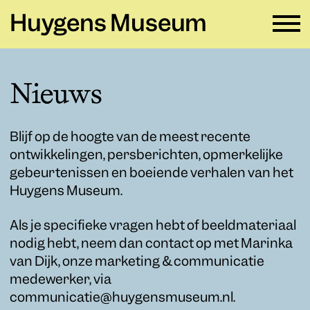
Huygens Museum
NL ∨
Nieuws
Plan je bezoek
→
Blijf op de hoogte van de meest recente
Zien en doen
→
ontwikkelingen, persberichten, opmerkelijke
gebeurtenissen en boeiende verhalen van het
Verhuur
→
Huygens Museum.
Educatie
→
Als je specifieke vragen hebt of beeldmateriaal
nodig hebt, neem dan contact op met Marinka
Huygens Museum
→
van Dijk, onze marketing & communicatie
medewerker, via
Privacy en cookies →
communicatie@huygensmuseum.nl.
Colofon →