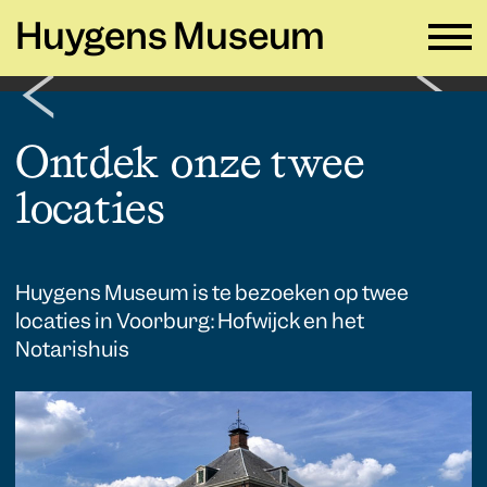
Huygens Museum
NL ∨
Ontdek onze twee
locaties
Plan je bezoek
→
Zien en doen
→
Verhuur
→
Huygens Museum is te bezoeken op twee
locaties in Voorburg: Hofwijck en het
Educatie
→
Notarishuis
Huygens Museum
→
Privacy en cookies →
Colofon →