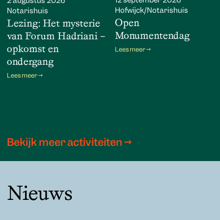
12 september 2026
2 augustus 2026
Hofwijck/Notarishuis
Notarishuis
Open
Lezing: Het mysterie
Monumentendag
van Forum Hadriani –
opkomst en
Lees meer →
ondergang
Lees meer →
Bekijk meer activiteiten →
Nieuws