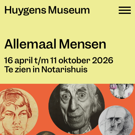
Huygens Museum
NL ∨
Allemaal Mensen
Plan je bezoek
→
16 april t/m 11 oktober 2026
Zien en doen
→
Te zien in Notarishuis
Verhuur
→
Educatie
→
Huygens Museum
→
Privacy en cookies →
Colofon →